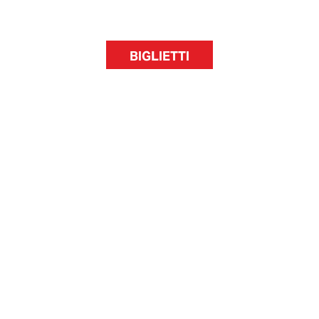
BIGLIETTI
Museo dei Bambini Milano
Via Enrico Besana, 12
20122 Milano
info@muba.it
0243980402
Info e biglietti
Chi siamo
Famiglie