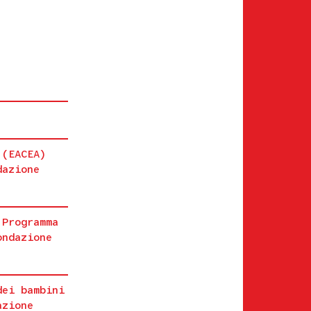
 (EACEA)
dazione
 Programma
ondazione
dei bambini
azione