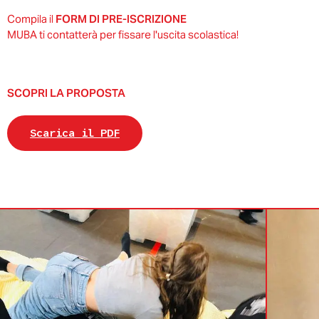
Compila il
FORM DI PRE-ISCRIZIONE
MUBA ti contatterà per fissare l'uscita scolastica!
SCOPRI LA PROPOSTA
Scarica il PDF